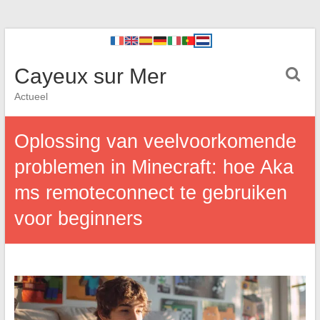
Cayeux sur Mer
Actueel
Oplossing van veelvoorkomende
problemen in Minecraft: hoe Aka
ms remoteconnect te gebruiken
voor beginners