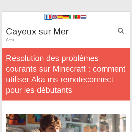
Cayeux sur Mer
Actu
Résolution des problèmes
courants sur Minecraft : comment
utiliser Aka ms remoteconnect
pour les débutants