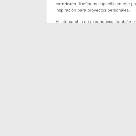
exteriores
diseñados específicamente par
inspiración para proyectos personales.
El intercambio de experiencias también es
habitante de
Villefranche-sur-Saône
, di
hecha en casa en la prevención de fugas 
experiencia, son de gran ayuda para aquel
Debe tener en cuenta que la seguridad no 
una
mutua para animales
, y Mon Bibou,
recursos complementarios para asegurar 
salud y la prevención de accidentes domé
global. Estos servicios son recomendados 
accesibilidad, garantizando una atención
←
Pequeña guía sobre la cría de caraco
Dominar 