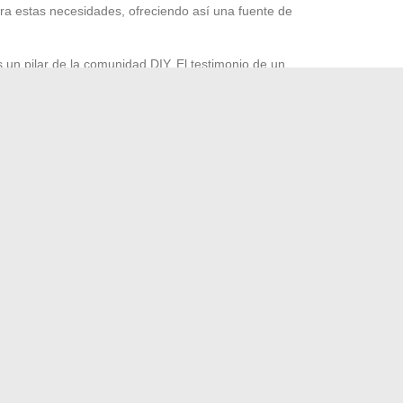
a estas necesidades, ofreciendo así una fuente de
 un pilar de la comunidad DIY. El testimonio de un
fundido en Mon Bibou, destaca la eficacia de una cerca
de animales. Estos consejos prácticos, provenientes de la
los que buscan personalizar la protección de su jardín.
se detiene en la prevención física. Servicios como Pety,
 asesor en
protección de animales domésticos
, ofrecen
el bienestar de nuestros compañeros. La cobertura de
sticos son parte integral de un enfoque de protección
por su enfoque centrado en la inclusividad y la
 adaptada a cada animal.
les en casa
las bases de la física: las unidades de medida de masa
→