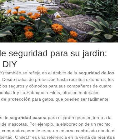
de seguridad para su jardín:
s DIY
Y) también se refleja en el ámbito de la
seguridad de los
Desde redes de protección hasta recintos exteriores, los
acios seguros y cómodos para sus compañeros de cuatro
plus.fr y La Fabrique à Filets, ofrecen materiales
 de protección
para gatos, que pueden ser fácilmente
es de
seguridad casera
para el jardín giran en torno a la
os de mascotas. Por ejemplo, la elaboración de un recinto
s o comprados permite crear un entorno controlado donde el
ibertad. Omlet.fr es una referencia en la venta de
recintos