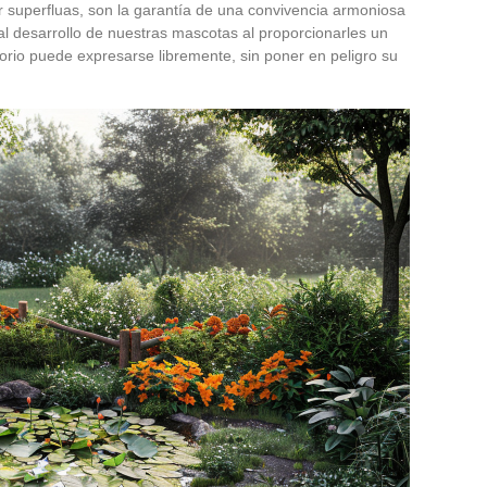
r superfluas, son la garantía de una convivencia armoniosa
al desarrollo de nuestras mascotas al proporcionarles un
orio puede expresarse libremente, sin poner en peligro su