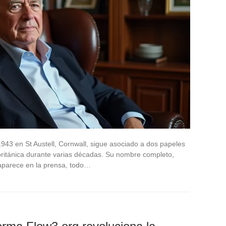
1943 en St Austell, Cornwall, sigue asociado a dos papeles
 británica durante varias décadas. Su nombre completo,
aparece en la prensa, todo…