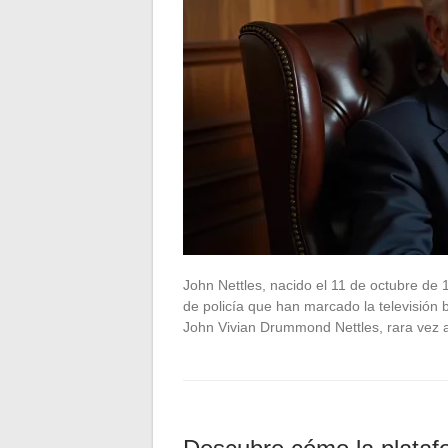
John Nettles, nacido el 11 de octubre de 
de policía que han marcado la televisión
John Vivian Drummond Nettles, rara vez 