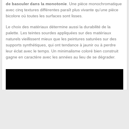
de basculer dans la monotonie
. Une pièce monochromatique
avec cinq textures différentes paraît plus vivante qu’une pièce
bicolore où toutes les surfaces sont lisses.
Le choix des matériaux détermine aussi la durabilité de la
palette. Les teintes sourdes appliquées sur des matériaux
naturels vieillissent mieux que les peintures saturées sur des
supports synthétiques, qui ont tendance à jaunir ou à perdre
leur éclat avec le temps. Un minimalisme coloré bien construit
gagne en caractère avec les années au lieu de se dégrader.