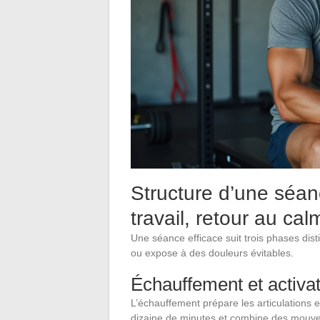
Structure d’une séan
travail, retour au cal
Une séance efficace suit trois phases distin
ou expose à des douleurs évitables.
Échauffement et activa
L’échauffement prépare les articulations e
dizaine de minutes et combine des mouveme