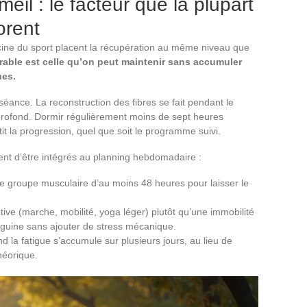
il : le facteur que la plupart
orent
ne du sport placent la récupération au même niveau que
rable est celle qu’on peut maintenir sans accumuler
ues.
éance. La reconstruction des fibres se fait pendant le
profond. Dormir régulièrement moins de sept heures
it la progression, quel que soit le programme suivi.
ent d’être intégrés au planning hebdomadaire :
me groupe musculaire d’au moins 48 heures pour laisser le
tive (marche, mobilité, yoga léger) plutôt qu’une immobilité
sanguine sans ajouter de stress mécanique.
 la fatigue s’accumule sur plusieurs jours, au lieu de
héorique.