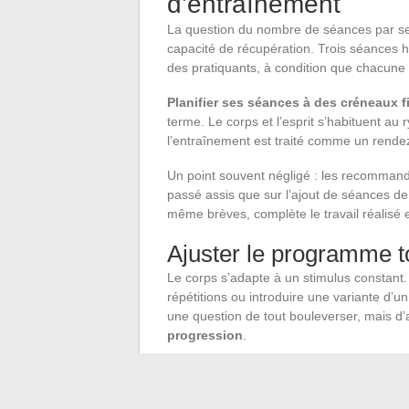
d’entraînement
La question du nombre de séances par se
capacité de récupération. Trois séances h
des pratiquants, à condition que chacune s
Planifier ses séances à des créneaux f
terme. Le corps et l’esprit s’habituent au
l’entraînement est traité comme un rende
Un point souvent négligé : les recommanda
passé assis que sur l’ajout de séances de 
même brèves, complète le travail réalisé e
Ajuster le programme t
Le corps s’adapte à un stimulus constant.
répétitions ou introduire une variante d’
une question de tout bouleverser, mais d
progression
.
Fixer des objectifs précis et mesurables (
en cardio) donne un cap concret à chaque
« être en meilleure forme » ne fournissen