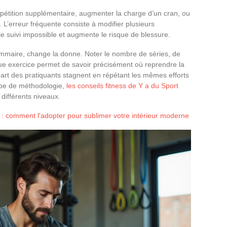
épétition supplémentaire, augmenter la charge d’un cran, ou
. L’erreur fréquente consiste à modifier plusieurs
 suivi impossible et augmente le risque de blessure.
mmaire, change la donne. Noter le nombre de séries, de
aque exercice permet de savoir précisément où reprendre la
art des pratiquants stagnent en répétant les mêmes efforts
ype de méthodologie,
les conseils fitness de Y a du Sport
différents niveaux.
 : comment l'adopter pour sublimer votre intérieur moderne