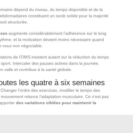
maine dépend du niveau, du temps disponible et de la
ebdomadaires constituent un socle solide pour la majorité
oit structurée.
ixes
augmente considérablement l’adhérence sur le long
 rythme, et la motivation devient moins nécessaire quand
z-vous non négociable.
tions de l’OMS insistent autant sur la réduction du temps
sport. Intercaler des pauses actives dans la journée,
n salle et contribue à la santé globale.
outes les quatre à six semaines
 Changer l’ordre des exercices, modifier le tempo des
un mouvement relance l’adaptation musculaire. Ce n’est pas
’apporter
des variations ciblées pour maintenir la
ajouter une répétition au squat, courir une minute de plus
 cycle de programmation. Les objectifs vagues du type
t aucun repère pour évaluer la progression.