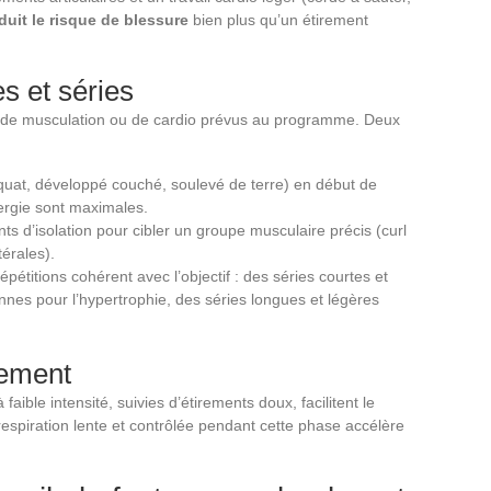
uit le risque de blessure
bien plus qu’un étirement
es et séries
es de musculation ou de cardio prévus au programme. Deux
(squat, développé couché, soulevé de terre) en début de
ergie sont maximales.
 d’isolation pour cibler un groupe musculaire précis (curl
térales).
étitions cohérent avec l’objectif : des séries courtes et
nnes pour l’hypertrophie, des séries longues et légères
rement
ible intensité, suivies d’étirements doux, facilitent le
espiration lente et contrôlée pendant cette phase accélère