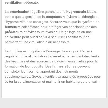
ventilation
adéquate.
La
brumisation
régulière garantira une
hygrométrie
idéale,
tandis que la gestion de la
température
évitera la léthargie ou
l’hyperactivité des escargots. Assurez-vous que le système de
fermeture
soit efficace pour protéger vos pensionnaires des
prédateurs
et éviter toute évasion. Un grillage fin ou une
couverture peut aussi servir à sécuriser l’habitat tout en
permettant une circulation d’air nécessaire.
La nutrition est un pilier de l’élevage d’escargots. Ceux-ci
requièrent une alimentation variée et riche, incluant des
fruits
,
des
légumes
et des sources de
calcium
essentielles pour la
formation de leur coquille. Des
farines sèches
peuvent
compléter leur régime, apportant des nutriments
supplémentaires. Soyez attentifs aux quantités proposées pour
éviter la suralimentation et maintenir un habitat propre et sain.
←
Comment sécuriser votre jardin pour votre animal de