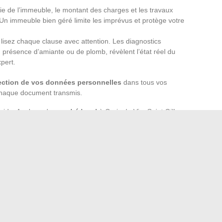
vie de l’immeuble, le montant des charges et les travaux
Un immeuble bien géré limite les imprévus et protège votre
, lisez chaque clause avec attention. Les diagnostics
 présence d’amiante ou de plomb, révèlent l’état réel du
xpert.
ection de vos données personnelles
dans tous vos
 chaque document transmis.
roide. Analysez le
marché local
à Croix de Vie, Saint Gilles
prix affiché et le potentiel réel du logement. Une offre bien
olides, renforce votre position au moment de négocier.
is réflexes vous permettront d’avancer sans crainte et de
ble. À la clé, la satisfaction de franchir chaque étape avec
gent de main. Qui sait, peut-être la première pierre d’une