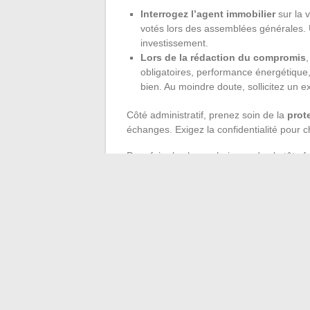
Interrogez l’agent immobilier
sur la 
votés lors des assemblées générales. 
investissement.
Lors de la rédaction du compromis
obligatoires, performance énergétique,
bien. Au moindre doute, sollicitez un e
Côté administratif, prenez soin de la
prot
échanges. Exigez la confidentialité pour
Pour faire les bons choix, gardez la tête f
ou ailleurs, vérifiez la cohérence entre le 
argumentée, appuyée par des références s
Préparer, questionner, comparer : ces tro
bâtir un projet immobilier qui vous ressem
lucidité, jusqu’au moment où les clés chan
nouvelle histoire ?