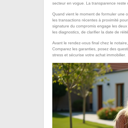
secteur en vogue. La transparence reste un
Quand vient le moment de formuler une off
les transactions récentes à proximité pour 
signature du compromis engage les deux pa
les diagnostics, de clarifier la date de réit
Avant le rendez-vous final chez le notair
Comparez les garanties, posez des questio
stress et sécurise votre achat immobilier.