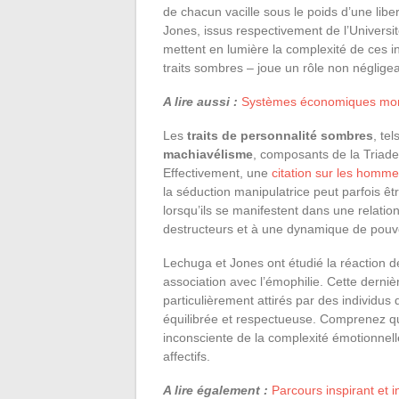
de chacun vacille sous le poids d’une lib
Jones, issus respectivement de l’Universi
mettent en lumière la complexité de ces int
traits sombres – joue un rôle non négligea
A lire aussi :
Systèmes économiques mondi
Les
traits de personnalité sombres
, te
machiavélisme
, composants de la Triade
Effectivement, une
citation sur les homm
la séduction manipulatrice peut parfois ê
lorsqu’ils se manifestent dans une relat
destructeurs et à une dynamique de pouvo
Lechuga et Jones ont étudié la réaction de
association avec l’émophilie. Cette derni
particulièrement attirés par des individus 
équilibrée et respectueuse. Comprenez qu
inconsciente de la complexité émotionnelle
affectifs.
A lire également :
Parcours inspirant et