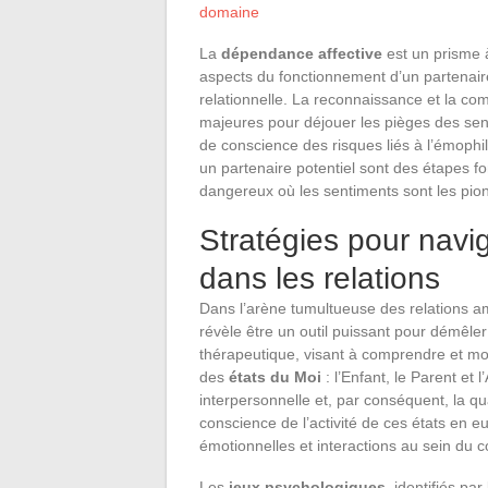
domaine
La
dépendance affective
est un prisme 
aspects du fonctionnement d’un partenai
relationnelle. La reconnaissance et la c
majeures pour déjouer les pièges des senti
de conscience des risques liés à l’émophili
un partenaire potentiel sont des étapes 
dangereux où les sentiments sont les pion
Stratégies pour navi
dans les relations
Dans l’arène tumultueuse des relations 
révèle être un outil puissant pour démêl
thérapeutique, visant à comprendre et mod
des
états du Moi
: l’Enfant, le Parent et
interpersonnelle et, par conséquent, la qua
conscience de l’activité de ces états en e
émotionnelles et interactions au sein du c
Les
jeux psychologiques
, identifiés pa