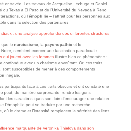
erté entravée. Les travaux de Jacqueline Lechuga et Daniel
té du Texas à El Paso et de l’Université du Nevada à Reno,
eractions, où l’
émophilie
– l’attrait pour les personnes aux
ble dans la sélection des partenaires.
aux : une analyse approfondie des différentes structures
ls que le
narcissisme
, la
psychopathie
et le
 Noire, semblent exercer une fascination paradoxale.
es qui jouent avec les femmes
illustre bien ce phénomène :
tre confondue avec un charisme envoûtant. Or, ces traits,
ion, sont susceptibles de mener à des comportements
ir inégale.
s participants face à ces traits obscurs et ont constaté une
ère peut, de manière surprenante, rendre les gens
dont les caractéristiques sont loin d’encourager une relation
e l’émophilie peut se traduire par une recherche
, où le drame et l’intensité remplacent la sérénité des liens
 influence marquante de Veronika Thielova dans son