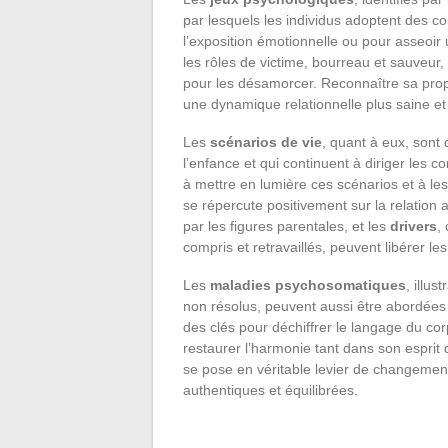
par lesquels les individus adoptent des c
l’exposition émotionnelle ou pour asseoir 
les rôles de victime, bourreau et sauveur
pour les désamorcer. Reconnaître sa propr
une dynamique relationnelle plus saine et 
Les
scénarios de vie
, quant à eux, son
l’enfance et qui continuent à diriger les 
à mettre en lumière ces scénarios et à le
se répercute positivement sur la relatio
par les figures parentales, et les
drivers
,
compris et retravaillés, peuvent libérer l
Les
maladies psychosomatiques
, illu
non résolus, peuvent aussi être abordées p
des clés pour déchiffrer le langage du c
restaurer l’harmonie tant dans son esprit
se pose en véritable levier de changement
authentiques et équilibrées.