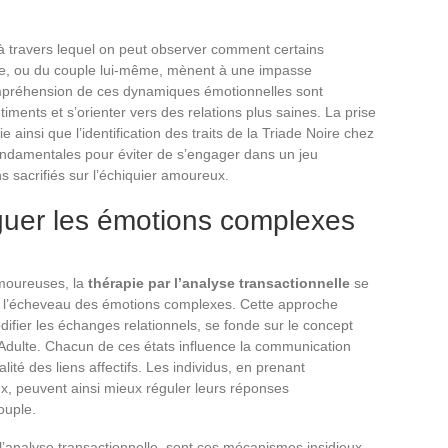
à travers lequel on peut observer comment certains
re, ou du couple lui-même, mènent à une impasse
ompréhension de ces dynamiques émotionnelles sont
ments et s’orienter vers des relations plus saines. La prise
e ainsi que l’identification des traits de la Triade Noire chez
fondamentales pour éviter de s’engager dans un jeu
s sacrifiés sur l’échiquier amoureux.
guer les émotions complexes
amoureuses, la
thérapie par l’analyse transactionnelle
se
er l’écheveau des émotions complexes. Cette approche
ifier les échanges relationnels, se fonde sur le concept
 l’Adulte. Chacun de ces états influence la communication
lité des liens affectifs. Les individus, en prenant
ux, peuvent ainsi mieux réguler leurs réponses
ouple.
r l’analyse transactionnelle, sont ces mécanismes insidieux